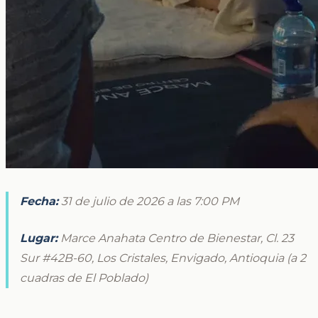
Fecha:
31 de julio de 2026 a las 7:00 PM
Lugar:
Marce Anahata Centro de Bienestar, Cl. 23
Sur #42B-60, Los Cristales, Envigado, Antioquia (a 2
cuadras de El Poblado)